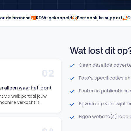
or de branche
RDW-gekoppeld
Persoonlijke support
O
Wat lost dit op
Geen dezelfde adverte
02
Foto's, specificaties 
r alleen waar het loont
Fouten in publicatie in
cht via welk portaal jouw
machine verkocht is.
Bij verkoop verdwijnt h
Eigen website(s) lopen