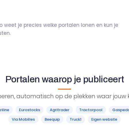
weet je precies welke portalen lonen en kun je
sten.
Portalen waarop je publiceert
oeren, automatisch op de plekken waar jouw k
riline
Eurostocks
Agritrader
Tractorpool
Gasped
Via Mobilles
Beequip
Truck1
Eigen website