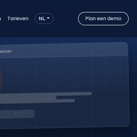
n
Tarieven
Plan een demo
NL
aatsen