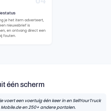
04
iestatus
ng je het item adverteert,
 een nieuwsbrief is
n, en ontvang direct een
ij fouten.
uit één scherm
e voert een voertuig één keer in en SellYourTruck
 Mobile.de en 250+ andere portalen.