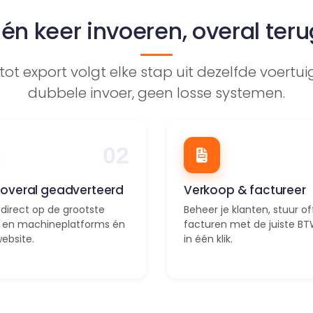
Eén keer invoeren, overal teru
ot export volgt elke stap uit dezelfde voertu
dubbele invoer, geen losse systemen.
02
k, overal geadverteerd
Verkoop & factureer
 direct op de grootste
Beheer je klanten, stuur o
- en machineplatforms én
facturen met de juiste BT
website.
in één klik.