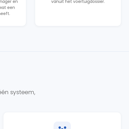
anager en
vanuit het voertuigdossier.
 wat een
heeft.
 één systeem,