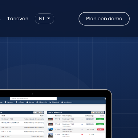
n
Tarieven
Plan een demo
NL