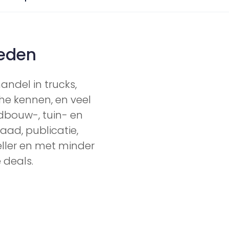
eden
ndel in trucks,
e kennen, en veel
ndbouw-, tuin- en
aad, publicatie,
eller en met minder
 deals.