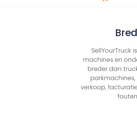
Bre
SellYourTruck 
machines en onde
breder dan truck
parkmachines, i
verkoop, facturati
fouten