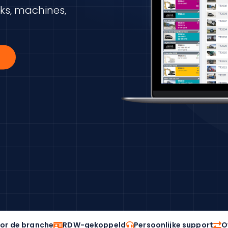
cks, machines,
or de branche
RDW-gekoppeld
Persoonlijke support
O