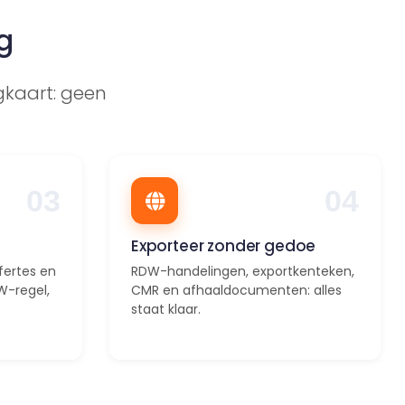
g
igkaart: geen
03
04
Exporteer zonder gedoe
ffertes en
RDW-handelingen, exportkenteken,
W-regel,
CMR en afhaaldocumenten: alles
staat klaar.